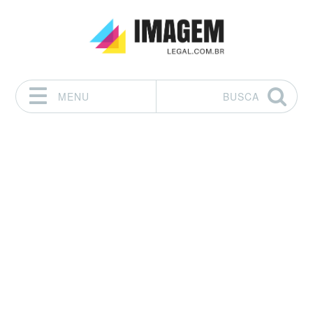
MENU
BUSCA
Pular para o conteúdo