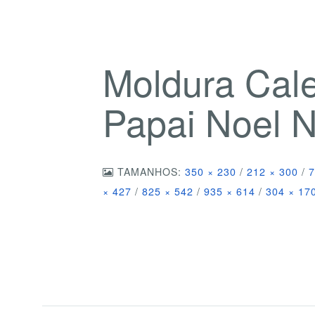
Moldura Cal
Papai Noel 
TAMANHOS:
350 × 230
/
212 × 300
/
7
× 427
/
825 × 542
/
935 × 614
/
304 × 17