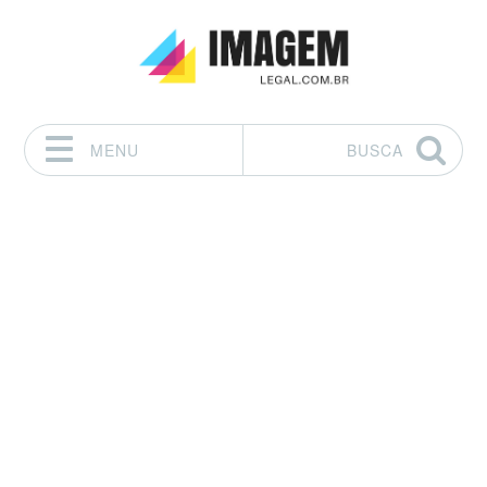
MENU
BUSCA
Pular para o conteúdo