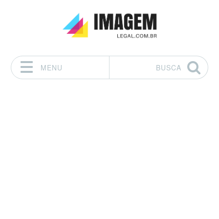
MENU
BUSCA
Pular para o conteúdo