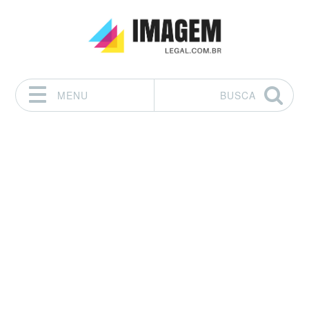
MENU
BUSCA
Pular para o conteúdo