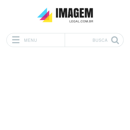
MENU
BUSCA
Pular para o conteúdo