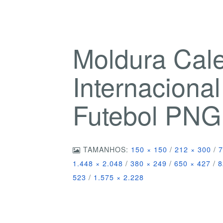
Moldura Cal
Internaciona
Futebol PNG
TAMANHOS:
150 × 150
/
212 × 300
/
7
1.448 × 2.048
/
380 × 249
/
650 × 427
/
8
523
/
1.575 × 2.228