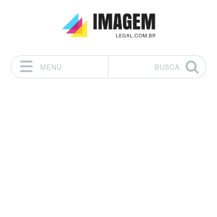
MENU
BUSCA
Pular para o conteúdo