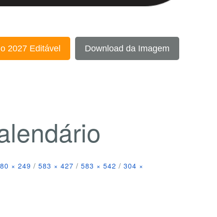
o 2027 Editável
Download da Imagem
alendário
80 × 249
/
583 × 427
/
583 × 542
/
304 ×