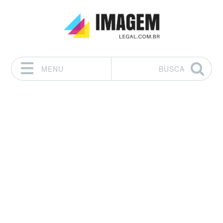
MENU
BUSCA
Pular para o conteúdo