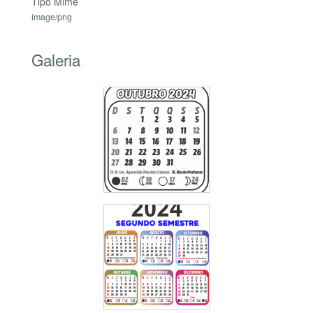
Tipo Mime
image/png
Galeria