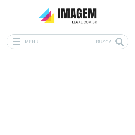
MENU
BUSCA
Pular para o conteúdo