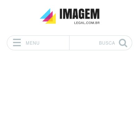
MENU
BUSCA
Pular para o conteúdo