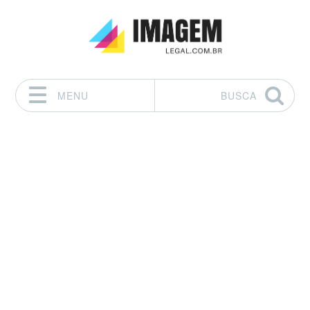
MENU
BUSCA
Pular para o conteúdo