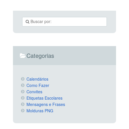
Categorias
Calendários
Como Fazer
Convites
Etiquetas Escolares
Mensagens e Frases
Molduras PNG