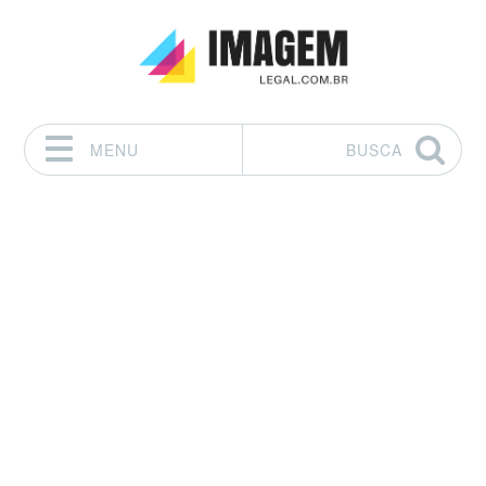
MENU
BUSCA
Pular para o conteúdo