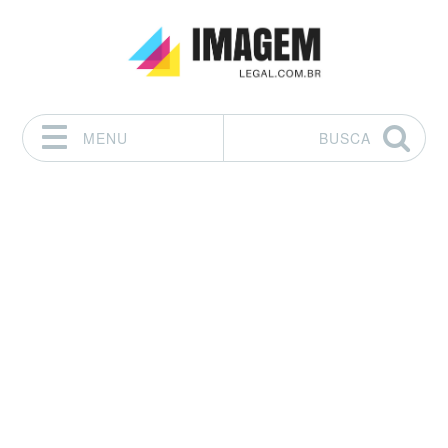
MENU
BUSCA
Pular para o conteúdo