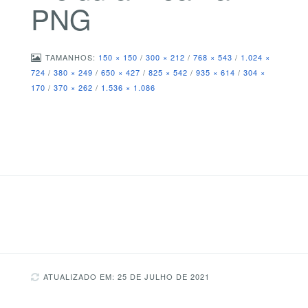
PNG
TAMANHOS:
150 × 150
/
300 × 212
/
768 × 543
/
1.024 ×
724
/
380 × 249
/
650 × 427
/
825 × 542
/
935 × 614
/
304 ×
170
/
370 × 262
/
1.536 × 1.086
ATUALIZADO EM: 25 DE JULHO DE 2021