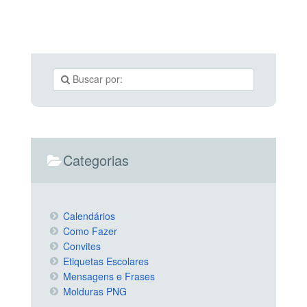
Categorias
Calendários
Como Fazer
Convites
Etiquetas Escolares
Mensagens e Frases
Molduras PNG