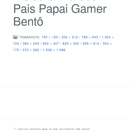
Pais Papai Gamer
Bentô
TAMANHOS:
150 × 150
/
300 × 212
/
768 × 543
/
1.024 ×
724
/
380 × 249
/
650 × 427
/
825 × 542
/
935 × 614
/
304 ×
170
/
370 × 262
/
1.536 × 1.086
ATUALIZADO EM: 9 DE AGOSTO DE 2022