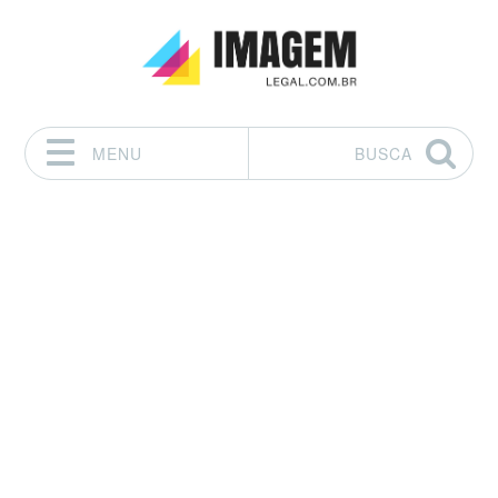
MENU
BUSCA
Pular para o conteúdo