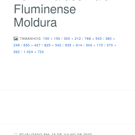
Fluminense
Moldura
TAMANHOS:
150 × 150
/
300 × 212
/
768 × 543
/
380 ×
249
/
650 × 427
/
825 × 542
/
935 × 614
/
304 × 170
/
370 ×
262
/
1.024 × 724
ATUALIZADO EM: 15 DE JULHO DE 2022