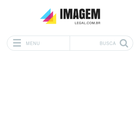
MENU
BUSCA
Pular para o conteúdo