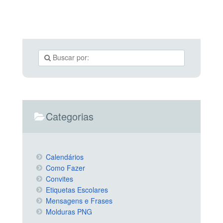
Categorias
Calendários
Como Fazer
Convites
Etiquetas Escolares
Mensagens e Frases
Molduras PNG