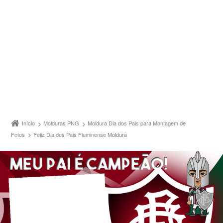
Início
Molduras PNG
Moldura Dia dos Pais para Montagem de
Fotos
Feliz Dia dos Pais Fluminense Moldura