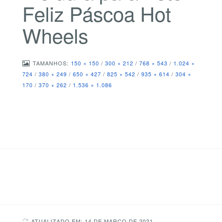
Feliz Páscoa Hot
Wheels
TAMANHOS:
150 × 150
/
300 × 212
/
768 × 543
/
1.024 ×
724
/
380 × 249
/
650 × 427
/
825 × 542
/
935 × 614
/
304 ×
170
/
370 × 262
/
1.536 × 1.086
ATUALIZADO EM: 14 DE MARÇO DE 2021