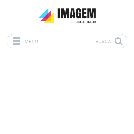
MENU
BUSCA
Pular para o conteúdo