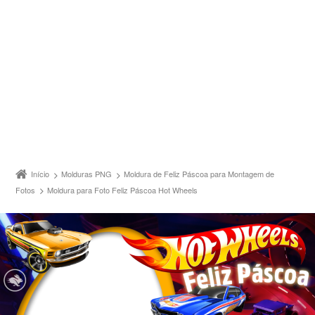
Início
Molduras PNG
Moldura de Feliz Páscoa para Montagem de
Fotos
Moldura para Foto Feliz Páscoa Hot Wheels