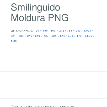
Smilinguido
Moldura PNG
TAMANHOS:
150 × 150
/
300 × 212
/
768 × 543
/
1.024 ×
724
/
380 × 249
/
650 × 427
/
825 × 542
/
304 × 170
/
1.536 ×
1.086
ATUALIZADO EM: 11 DE MARÇO DE 2020