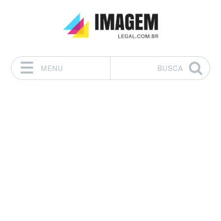
MENU
BUSCA
Pular para o conteúdo