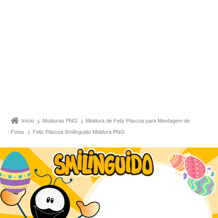
Início
Molduras PNG
Moldura de Feliz Páscoa para Montagem de
Fotos
Feliz Páscoa Smilinguido Moldura PNG