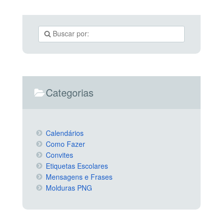
Categorias
Calendários
Como Fazer
Convites
Etiquetas Escolares
Mensagens e Frases
Molduras PNG