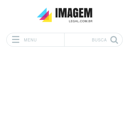
MENU
BUSCA
Pular para o conteúdo