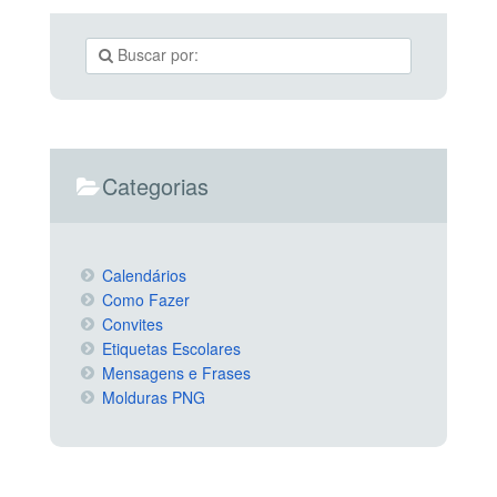
Categorias
Calendários
Como Fazer
Convites
Etiquetas Escolares
Mensagens e Frases
Molduras PNG