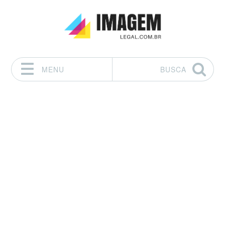
MENU
BUSCA
Pular para o conteúdo