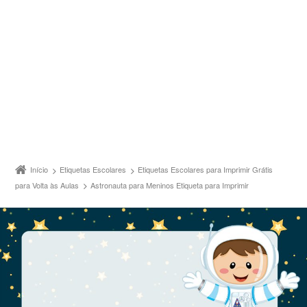
Início
Etiquetas Escolares
Etiquetas Escolares para Imprimir Grátis
para Volta às Aulas
Astronauta para Meninos Etiqueta para Imprimir