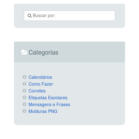
Categorias
Calendários
Como Fazer
Convites
Etiquetas Escolares
Mensagens e Frases
Molduras PNG