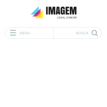
MENU
BUSCA
Pular para o conteúdo