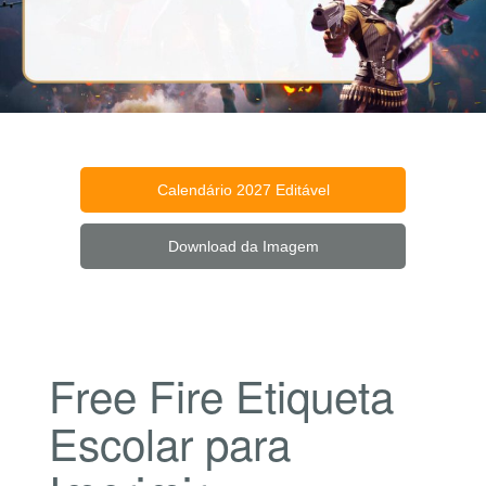
Calendário 2027 Editável
Download da Imagem
Free Fire Etiqueta
Escolar para