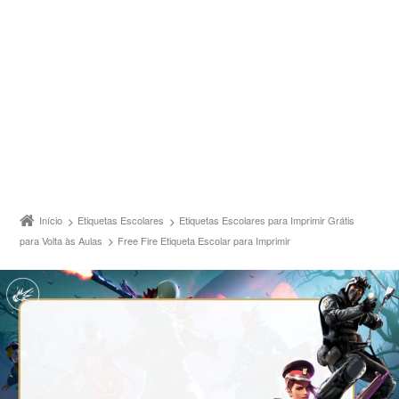
Início
Etiquetas Escolares
Etiquetas Escolares para Imprimir Grátis
para Volta às Aulas
Free Fire Etiqueta Escolar para Imprimir