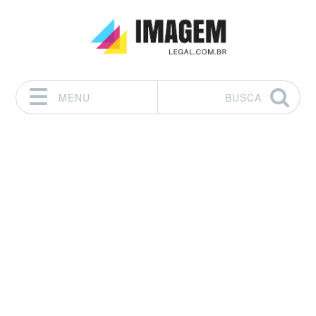
MENU
BUSCA
Pular para o conteúdo