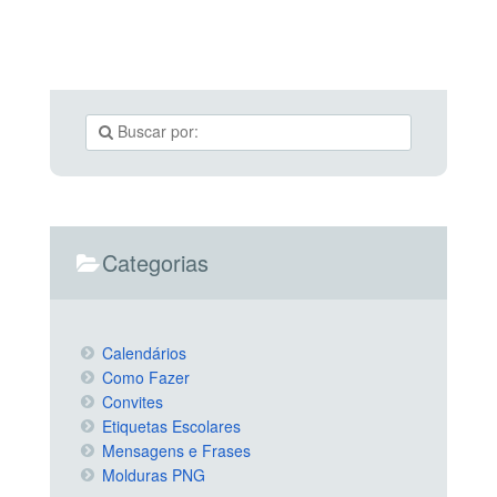
Categorias
Calendários
Como Fazer
Convites
Etiquetas Escolares
Mensagens e Frases
Molduras PNG