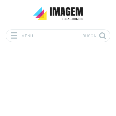
MENU
BUSCA
Pular para o conteúdo