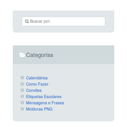
Categorias
Calendários
Como Fazer
Convites
Etiquetas Escolares
Mensagens e Frases
Molduras PNG