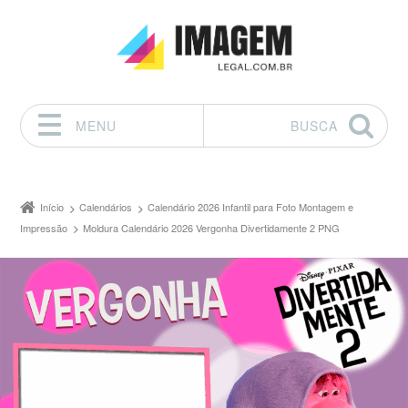
MENU
BUSCA
Pular para o conteúdo
Início
Calendários
Calendário 2026 Infantil para Foto Montagem e
Impressão
Moldura Calendário 2026 Vergonha Divertidamente 2 PNG