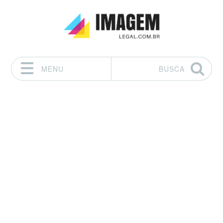
MENU
BUSCA
Pular para o conteúdo