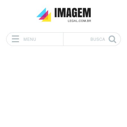
MENU
BUSCA
Pular para o conteúdo