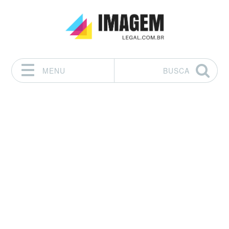
MENU
BUSCA
Pular para o conteúdo