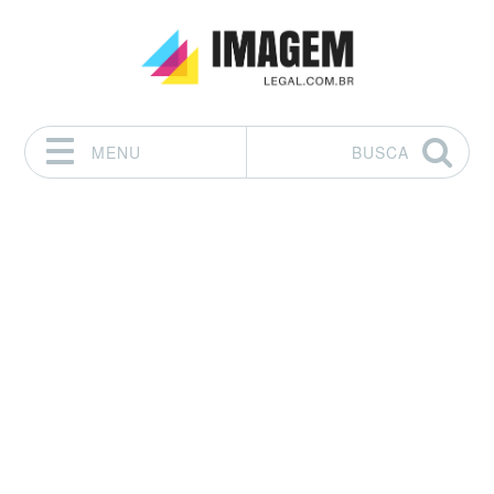
MENU
BUSCA
Pular para o conteúdo