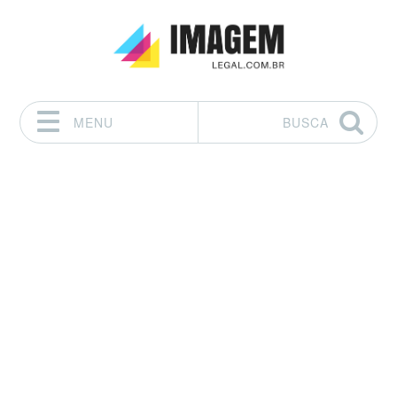
MENU
BUSCA
Pular para o conteúdo