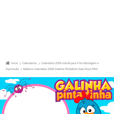
Início
Calendários
Calendário 2026 Infantil para Foto Montagem e
Impressão
Moldura Calendário 2026 Galinha Pintadinha Saia Rosa PNG