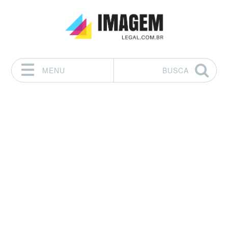
MENU
BUSCA
Pular para o conteúdo