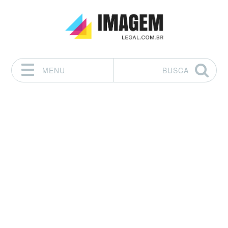
MENU
BUSCA
Pular para o conteúdo