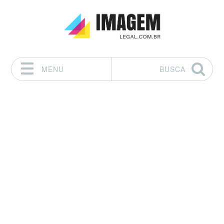
MENU
BUSCA
Pular para o conteúdo