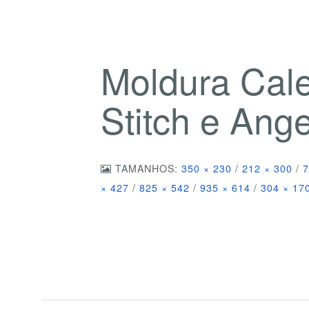
Moldura Cal
Stitch e Ang
TAMANHOS:
350 × 230
/
212 × 300
/
7
× 427
/
825 × 542
/
935 × 614
/
304 × 17