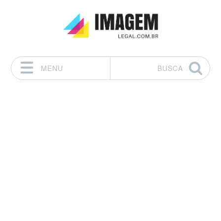
MENU
BUSCA
Pular para o conteúdo