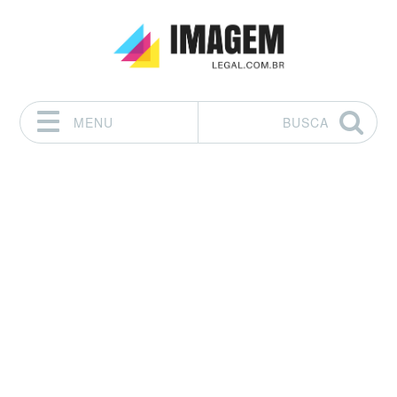
MENU
BUSCA
Pular para o conteúdo