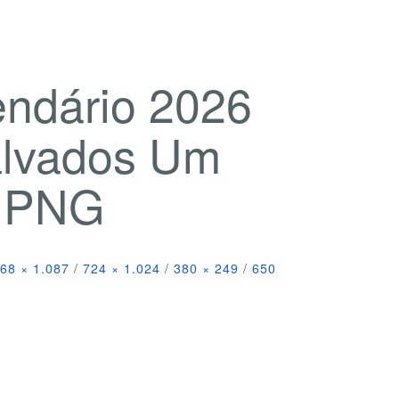
endário 2026
alvados Um
l PNG
68 × 1.087
/
724 × 1.024
/
380 × 249
/
650