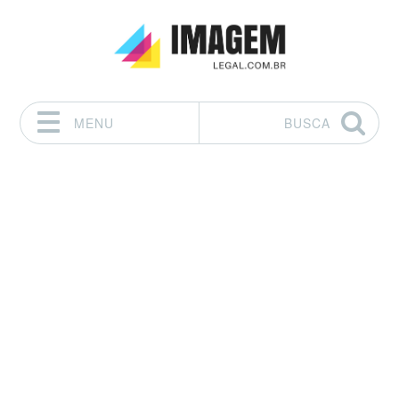
MENU
BUSCA
Pular para o conteúdo