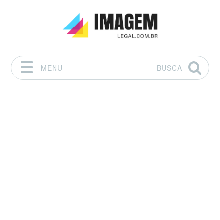
MENU
BUSCA
Pular para o conteúdo