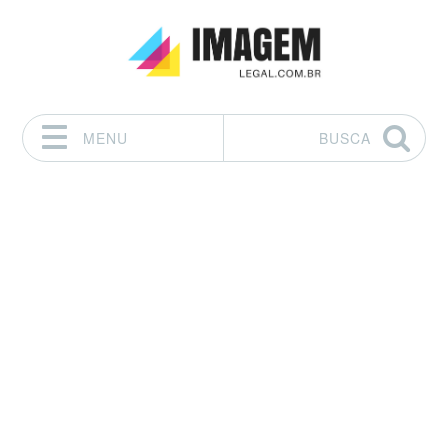
MENU
BUSCA
Pular para o conteúdo