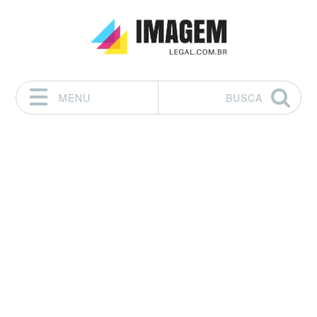
MENU
BUSCA
Pular para o conteúdo