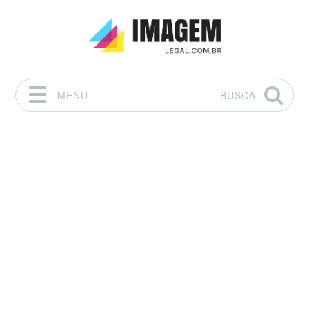
MENU
BUSCA
Pular para o conteúdo