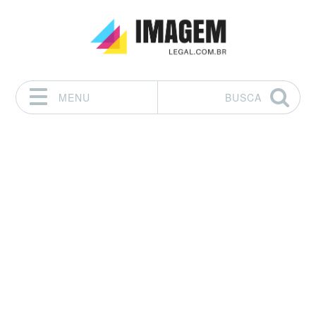
MENU
BUSCA
Pular para o conteúdo