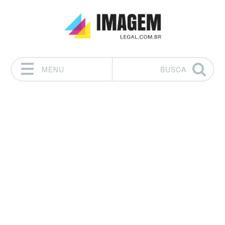
MENU
BUSCA
Pular para o conteúdo