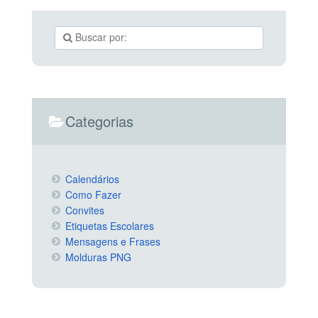
Categorias
Calendários
Como Fazer
Convites
Etiquetas Escolares
Mensagens e Frases
Molduras PNG