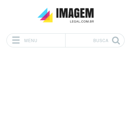
MENU
BUSCA
Pular para o conteúdo