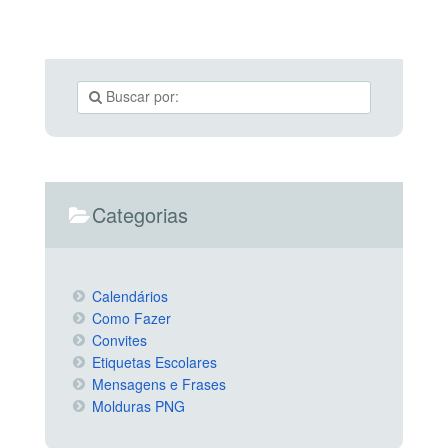
Categorias
Calendários
Como Fazer
Convites
Etiquetas Escolares
Mensagens e Frases
Molduras PNG