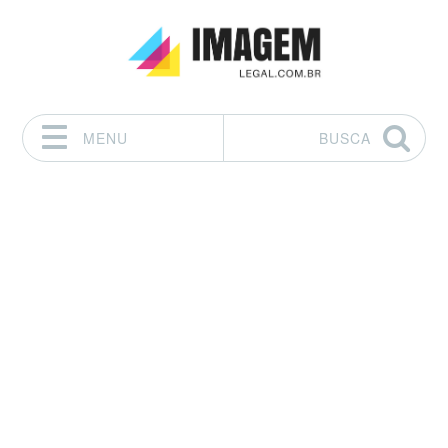
MENU
BUSCA
Pular para o conteúdo