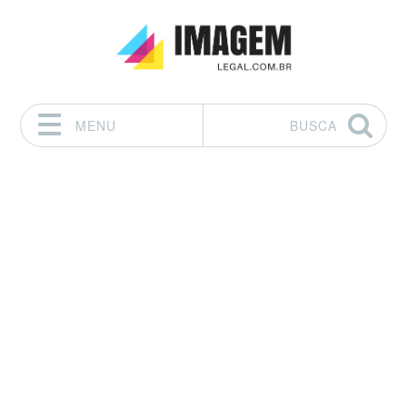
MENU
BUSCA
Pular para o conteúdo