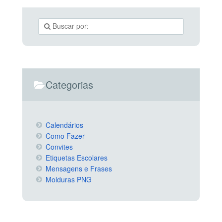
Categorias
Calendários
Como Fazer
Convites
Etiquetas Escolares
Mensagens e Frases
Molduras PNG