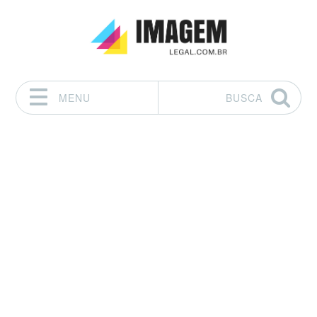
MENU
BUSCA
Pular para o conteúdo