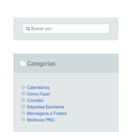
Categorias
Calendários
Como Fazer
Convites
Etiquetas Escolares
Mensagens e Frases
Molduras PNG